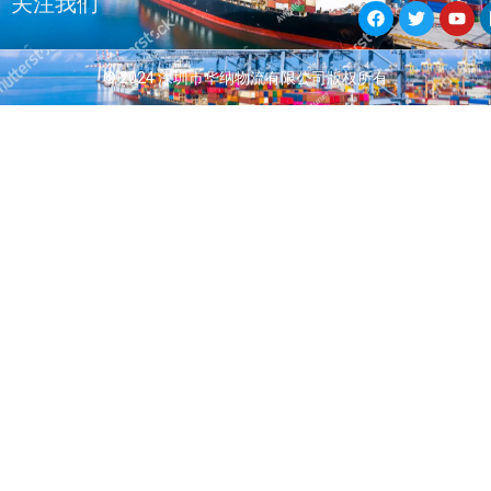
关注我们
a
w
o
c
i
u
e
t
t
b
t
u
© 2024 深圳市华纳物流有限公司版权所有
o
e
b
o
r
e
k