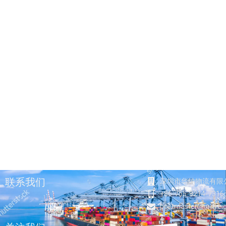
联系我们
深圳市华纳物流有限
+86-755-8214-7316
postmaster@in-frei
F
T
Y