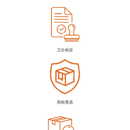
卫生检疫
商检熏蒸