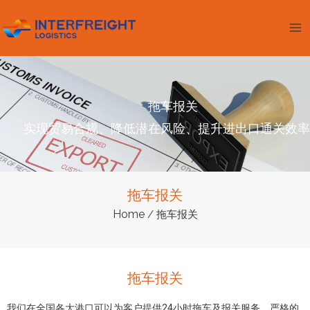
跳
Ma
至
Me
内
容
拖车报关
实现贸易合规、降低潜在风险、提升进出口通关效率
拖车报关
Home
/ 拖车报关
拖车报关
我们在全国各大港口可以为客户提供24小时拖车及报关服务。严格的