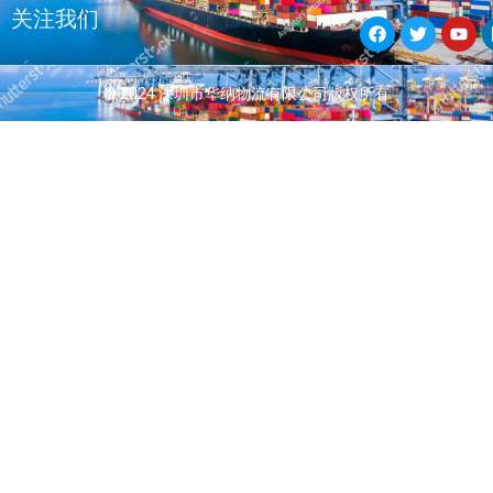
F
T
Y
关注我们
a
w
o
c
i
u
e
t
t
b
t
u
© 2024 深圳市华纳物流有限公司版权所有
o
e
b
o
r
e
k